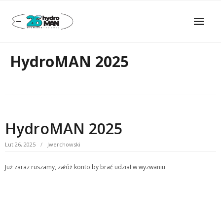
Skip
to
content
Domowa
HydroMAN 2025
Logowanie
Zarejestruj się
Wyniki
HydroMAN 2025
Lut 26, 2025
Jwerchowski
Już zaraz ruszamy, załóż konto by brać udział w wyzwaniu