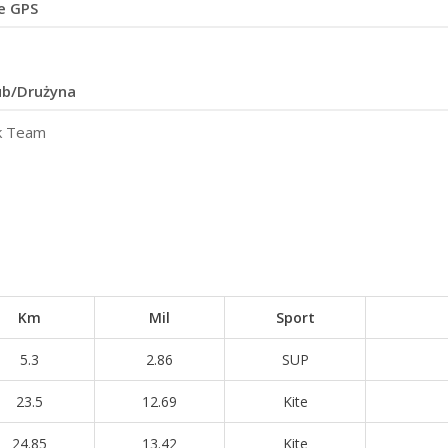
e GPS
ub/Drużyna
ek Team
Km
Mil
Sport
5.3
2.86
SUP
23.5
12.69
Kite
24.85
13.42
Kite