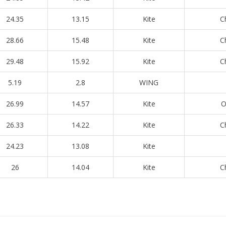
24.35
13.15
Kite
C
28.66
15.48
Kite
C
29.48
15.92
Kite
C
5.19
2.8
WING
26.99
14.57
Kite
O
26.33
14.22
Kite
C
24.23
13.08
Kite
26
14.04
Kite
C