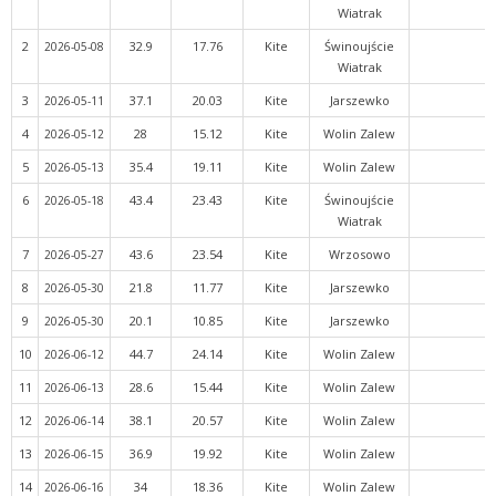
Wiatrak
2
32.9
17.76
Kite
Świnoujście
2026-05-08
Wiatrak
3
37.1
20.03
Kite
Jarszewko
2026-05-11
4
28
15.12
Kite
Wolin Zalew
2026-05-12
5
35.4
19.11
Kite
Wolin Zalew
2026-05-13
6
43.4
23.43
Kite
Świnoujście
2026-05-18
Wiatrak
7
43.6
23.54
Kite
Wrzosowo
2026-05-27
8
21.8
11.77
Kite
Jarszewko
2026-05-30
9
20.1
10.85
Kite
Jarszewko
2026-05-30
10
44.7
24.14
Kite
Wolin Zalew
2026-06-12
11
28.6
15.44
Kite
Wolin Zalew
2026-06-13
12
38.1
20.57
Kite
Wolin Zalew
2026-06-14
13
36.9
19.92
Kite
Wolin Zalew
2026-06-15
14
34
18.36
Kite
Wolin Zalew
2026-06-16