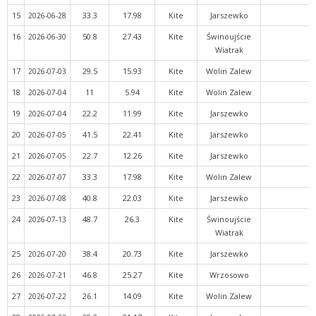
15
33.3
17.98
Kite
Jarszewko
2026-06-28
16
50.8
27.43
Kite
Świnoujście
2026-06-30
Wiatrak
17
29.5
15.93
Kite
Wolin Zalew
2026-07-03
18
11
5.94
Kite
Wolin Zalew
2026-07-04
19
22.2
11.99
Kite
Jarszewko
2026-07-04
20
41.5
22.41
Kite
Jarszewko
2026-07-05
21
22.7
12.26
Kite
Jarszewko
2026-07-05
22
33.3
17.98
Kite
Wolin Zalew
2026-07-07
23
40.8
22.03
Kite
Jarszewko
2026-07-08
24
48.7
26.3
Kite
Świnoujście
2026-07-13
Wiatrak
25
38.4
20.73
Kite
Jarszewko
2026-07-20
26
46.8
25.27
Kite
Wrzosowo
2026-07-21
27
26.1
14.09
Kite
Wolin Zalew
2026-07-22