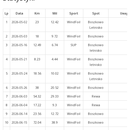
Lp
Data
Km
Mil
Sport
Spot
Uwagi
1
23
12.42
WindFoil
Boszkowo
2026-05-02
Letnisko
2
18
9.72
WindFoil
Boszkowo
2026-05-03
3
12.49
6.74
SUP
Boszkowo
2026-05-16
letnisko
4
8.23
4.44
WindFoil
Boszkowo
2026-05-21
letnisko
5
18.56
10.02
WindFoil
Boszkowo
2026-05-24
Letnisko
6
38
20.52
WindFoil
Boszkowo
2026-05-26
7
54.32
29.33
WindFoil
Rewa
2026-06-03
8
17.22
9.3
WindFoil
Rewa
2026-06-04
9
23.56
12.72
WindFoil
Boszkowo
2026-06-14
10
72.04
38.9
WindFoil
Boszkowo
2026-06-15