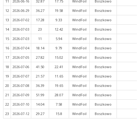
11
32.87
17.75
WindFoil
Boszkowo
2026-06-16
12
36.27
19.58
WindFoil
Boszkowo
2026-06-29
13
17.28
9.33
WindFoil
Boszkowo
2026-07-02
14
23
12.42
WindFoil
Boszkowo
2026-07-03
15
11
5.94
WindFoil
Boszkowo
2026-07-03
16
18.14
9.79
WindFoil
Boszkowo
2026-07-04
17
27.82
15.02
WindFoil
Boszkowo
2026-07-05
18
41.50
22.41
WindFoil
Boszkowo
2026-07-06
19
21.57
11.65
WindFoil
Boszkowo
2026-07-07
20
36.39
19.65
WindFoil
Boszkowo
2026-07-08
21
51.99
28.07
WindFoil
Boszkowo
2026-07-09
22
14.04
7.58
WindFoil
Boszkowo
2026-07-10
23
29.27
15.8
WindFoil
Boszkowo
2026-07-12