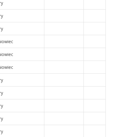
ry
ry
ry
niowiec
niowiec
niowiec
ry
ry
ry
ry
ry