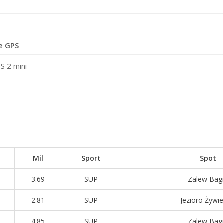
e GPS
S 2 mini
Mil
Sport
Spot
3.69
SUP
Zalew Bag
2.81
SUP
Jezioro Żywie
4.85
SUP
Zalew Bag