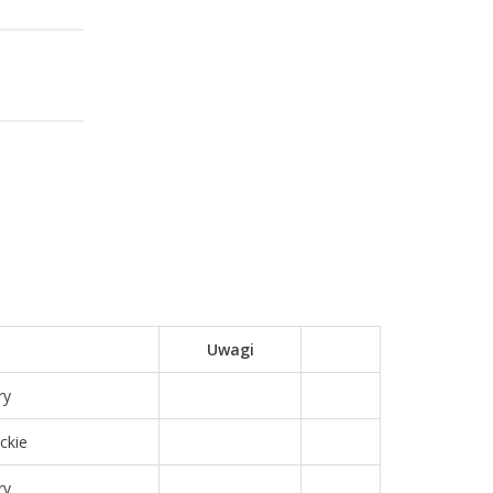
Uwagi
ry
ckie
ry