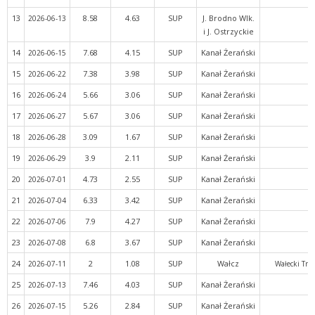
13
8.58
4.63
SUP
J. Brodno Wlk.
2026-06-13
i J. Ostrzyckie
14
7.68
4.15
SUP
Kanał Żerański
2026-06-15
15
7.38
3.98
SUP
Kanał Żerański
2026-06-22
16
5.66
3.06
SUP
Kanał Żerański
2026-06-24
17
5.67
3.06
SUP
Kanał Żerański
2026-06-27
18
3.09
1.67
SUP
Kanał Żerański
2026-06-28
19
3.9
2.11
SUP
Kanał Żerański
2026-06-29
20
4.73
2.55
SUP
Kanał Żerański
2026-07-01
21
6.33
3.42
SUP
Kanał Żerański
2026-07-04
22
7.9
4.27
SUP
Kanał Żerański
2026-07-06
23
6.8
3.67
SUP
Kanał Żerański
2026-07-08
24
2
1.08
SUP
Wałcz
2026-07-11
Wałecki Trój
25
7.46
4.03
SUP
Kanał Żerański
2026-07-13
26
5.26
2.84
SUP
Kanał Żerański
2026-07-15