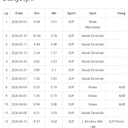
Lp
Data
Km
Mil
Sport
Spot
Uwagi
1
9.64
5.21
SUP
Wisła
2026-05-03
Warszawa
2
10.66
5.76
SUP
Kanał Żerański
2026-05-10
3
6.44
3.48
SUP
Kanał Żerański
2026-05-11
4
2.24
1.21
SUP
Kanał Żerański
2026-05-13
5
6.02
3.25
SUP
Kanał Żerański
2026-05-20
6
3.89
2.1
SUP
Kanał Żerański
2026-05-27
7
7.26
3.92
SUP
Kanał Żerański
2026-06-01
8
0.35
0.19
SUP
Rewa
2026-06-04
KotB
9
1.35
0.73
SUP
Rewa
2026-06-05
KotB
10
9.96
5.38
SUP
Rewa
2026-06-06
KotB
11
6.21
3.35
SUP
Kanał Żerański
2026-06-08
12
8.57
4.63
SUP
J. Brodno Wlk.
2026-06-13
SUP Piknik Ka
i Mł