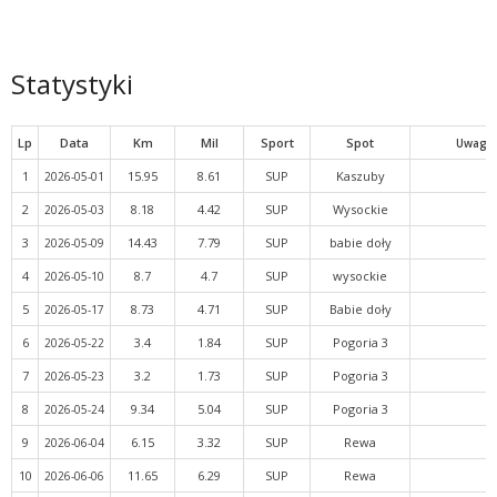
Statystyki
Lp
Data
Km
Mil
Sport
Spot
Uwagi
1
15.95
8.61
SUP
Kaszuby
2026-05-01
2
8.18
4.42
SUP
Wysockie
2026-05-03
3
14.43
7.79
SUP
babie doły
2026-05-09
4
8.7
4.7
SUP
wysockie
2026-05-10
5
8.73
4.71
SUP
Babie doły
2026-05-17
6
3.4
1.84
SUP
Pogoria 3
2026-05-22
7
3.2
1.73
SUP
Pogoria 3
2026-05-23
8
9.34
5.04
SUP
Pogoria 3
2026-05-24
9
6.15
3.32
SUP
Rewa
2026-06-04
10
11.65
6.29
SUP
Rewa
2026-06-06