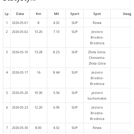
Lp
Data
Km
Mil
Sport
Spot
Uwagi
1
8
4.32
SUP
Rewa
2026-05-01
2
13.20
7.13
SUP
Jezioro
2026-05-02
Brodno-
Brodnica
3
15.28
8.25
SUP
Złota Góra-
2026-05-10
Chmielno-
Złota Góra
4
16
8.64
SUP
Jezioro
2026-05-17
Brodno-
Brodnica
5
10.30
5.56
SUP
jezioro
2026-05-20
tuchomskie
6
12.20
6.59
SUP
Jezioro
2026-05-23
Brodno-
Brodnica
7
8.00
4.32
SUP
Rewa
2026-05-30